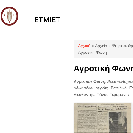
ETMIET
Είστε εδώ
Αρχική
»
Αρχεία
»
Ψηφιοποίη
Αγροτική Φωνή
Αγροτική Φων
Αγροτική Φωνή
,
Δεκαπενθήμερ
αδικημένου αγρότη
, Βασιλικό, Έ
Διευθυντής: Πάνος Γεραμάνης