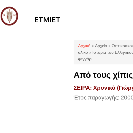
ETMIET
Είστε εδώ
Αρχική
»
Αρχεία
»
Οπτικοακου
υλικό
»
Ιστορία του Ελληνικ
φεγγάρι
Από τους χίπις
ΣΕΙΡΑ: Χρονικό (Γιώρ
Έτος παραγωγής: 200