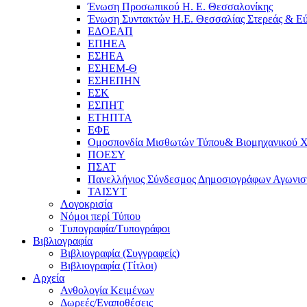
Ένωση Προσωπικού Η. Ε. Θεσσαλονίκης
Ένωση Συντακτών Η.Ε. Θεσσαλίας Στερεάς & Εύ
ΕΔΟΕΑΠ
ΕΠΗΕΑ
ΕΣΗΕΑ
ΕΣΗΕΜ-Θ
ΕΣΗΕΠΗΝ
ΕΣΚ
ΕΣΠΗΤ
ΕΤΗΠΤΑ
ΕΦΕ
Ομοσπονδία Μισθωτών Τύπου& Βιομηχανικού 
ΠΟΕΣΥ
ΠΣΑΤ
Πανελλήνιος Σύνδεσμος Δημοσιογράφων Αγωνιστ
ΤΑΙΣΥΤ
Λογοκρισία
Νόμοι περί Τύπου
Τυπογραφία/Τυπογράφοι
Βιβλιογραφία
Βιβλιογραφία (Συγγραφείς)
Βιβλιογραφία (Τίτλοι)
Αρχεία
Ανθολογία Κειμένων
Δωρεές/Εναποθέσεις