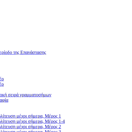
ερίοδο της Επανάστασης
έρ
έρ
τική σειρά γραμματοσήμων
αφία
λίτευση μέχρι σήμερα, Μέρος 1
λίτευση μέχρι σήμερα, Μέρος 1-4
λίτευση μέχρι σήμερα, Μέρος 2
λίτευση μέχρι σήμερα, Μέρος 3