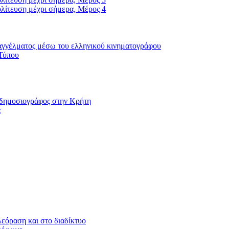
λίτευση μέχρι σήμερα, Μέρος 4
αγγέλματος μέσω του ελληνικού κινηματογράφου
 Τύπου
ι δημοσιογράφος στην Κρήτη
α
εόραση και στο διαδίκτυο