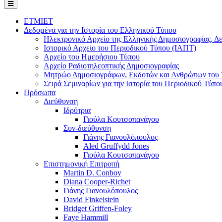
ΕΤΜΙΕΤ
Δεδομένα για την Ιστορία του Ελληνικού Τύπου
Ηλεκτρονικό Αρχείο της Ελληνικής Δημοσιογραφίας. Δε
Ιστορικό Αρχείο του Περιοδικού Τύπου (ΙΑΠΤ)
Αρχείο του Ημερήσιου Τύπου
Αρχείο Ραδιοτηλεοπτικής Δημοσιογραφίας
Μητρώο Δημοσιογράφων, Εκδοτών και Ανθρώπων του Τ
Σειρά Σεμιναρίων για την Ιστορία του Περιοδικού Τύπο
Πρόσωπα
Διεύθυνση
Ιδρύτρια
Γιούλα Κουτσοπανάγου
Συν-διεύθυνση
Γιάνης Γιανουλόπουλος
Aled Gruffydd Jones
Γιούλα Κουτσοπανάγου
Επιστημονική Επιτροπή
Martin D. Conboy
Diana Cooper-Richet
Γιάνης Γιανουλόπουλος
David Finkelstein
Bridget Griffen-Foley
Faye Hammill