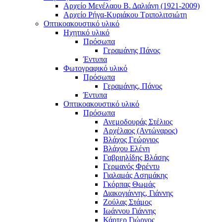
Αρχείο Μενέλαου Β. Δαλιάνη (1921-2009)
Αρχείο Ρήγα-Κυριάκου Τριπολιτσιώτη
Οπτικοακουστικό υλικό
Ηχητικό υλικό
Πρόσωπα
Γεραμάνης Πάνος
Έντυπα
Φωτογραφικό υλικό
Πρόσωπα
Γεραμάνης, Πάνος
Έντυπα
Οπτικοακουστικό υλικό
Πρόσωπα
Ανεμοδουράς Στέλιος
Αρχέλαος (Αντώναρος)
Βλάχος Γεώργιος
Βλάχου Ελένη
Γαβριηλίδης Βλάσης
Γερμανός Φρέντυ
Γιαλαμάς Ασημάκης
Γκόρπας Θωμάς
Διακογιάννης, Γιάννης
Ζούλας Στάμος
Ιωάννου Γιάννης
Κάρτερ Γιώργος