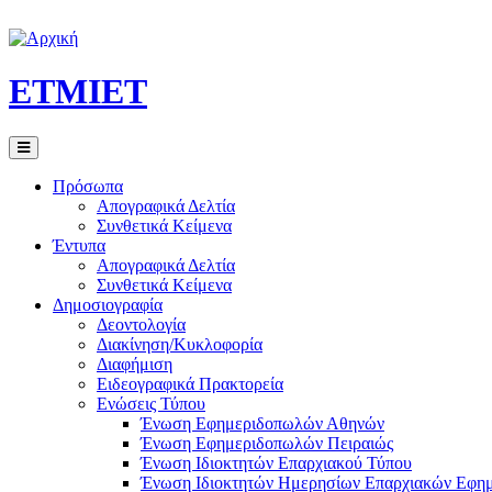
ETMIET
Πρόσωπα
Απογραφικά Δελτία
Συνθετικά Κείμενα
Έντυπα
Απογραφικά Δελτία
Συνθετικά Κείμενα
Δημοσιογραφία
Δεοντολογία
Διακίνηση/Κυκλοφορία
Διαφήμιση
Ειδεογραφικά Πρακτορεία
Ενώσεις Τύπου
Ένωση Εφημεριδοπωλών Αθηνών
Ένωση Εφημεριδοπωλών Πειραιώς
Ένωση Ιδιοκτητών Επαρχιακού Τύπου
Ένωση Ιδιοκτητών Ημερησίων Επαρχιακών Εφη