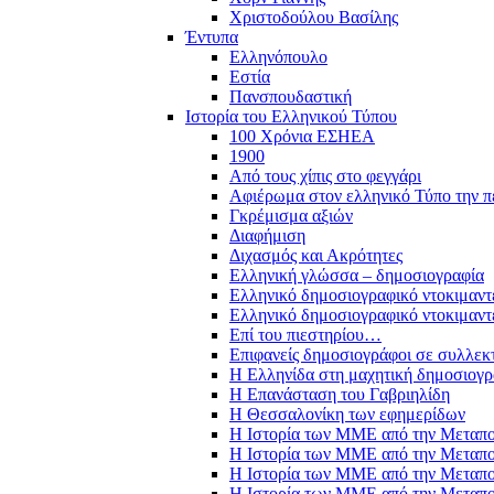
Χριστοδούλου Βασίλης
Έντυπα
Ελληνόπουλο
Εστία
Πανσπουδαστική
Ιστορία του Ελληνικού Τύπου
100 Χρόνια ΕΣΗΕΑ
1900
Από τους χίπις στο φεγγάρι
Αφιέρωμα στον ελληνικό Τύπο την π
Γκρέμισμα αξιών
Διαφήμιση
Διχασμός και Ακρότητες
Ελληνική γλώσσα – δημοσιογραφία
Ελληνικό δημοσιογραφικό ντοκιμαντ
Ελληνικό δημοσιογραφικό ντοκιμαντ
Επί του πιεστηρίου…
Επιφανείς δημοσιογράφοι σε συλλεκ
Η Ελληνίδα στη μαχητική δημοσιογρ
Η Επανάσταση του Γαβριηλίδη
Η Θεσσαλονίκη των εφημερίδων
Η Ιστορία των ΜΜΕ από την Μεταπο
Η Ιστορία των ΜΜΕ από την Μεταπο
Η Ιστορία των ΜΜΕ από την Μεταπο
Η Ιστορία των ΜΜΕ από την Μεταπο