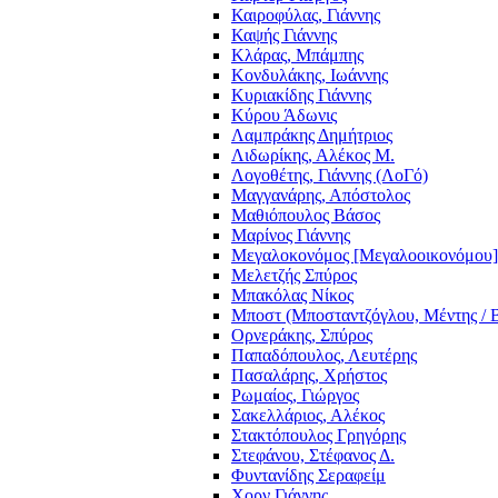
Καιροφύλας, Γιάννης
Καψής Γιάννης
Κλάρας, Μπάμπης
Κονδυλάκης, Ιωάννης
Κυριακίδης Γιάννης
Κύρου Άδωνις
Λαμπράκης Δημήτριος
Λιδωρίκης, Αλέκος Μ.
Λογοθέτης, Γιάννης (ΛοΓό)
Μαγγανάρης, Απόστολος
Μαθιόπουλος Βάσος
Μαρίνος Γιάννης
Μεγαλοκονόμος [Μεγαλοοικονόμου]
Μελετζής Σπύρος
Μπακόλας Νίκος
Μποστ (Μποσταντζόγλου, Μέντης / 
Ορνεράκης, Σπύρος
Παπαδόπουλος, Λευτέρης
Πασαλάρης, Χρήστος
Ρωμαίος, Γιώργος
Σακελλάριος, Αλέκος
Στακτόπουλος Γρηγόρης
Στεφάνου, Στέφανος Δ.
Φυντανίδης Σεραφείμ
Χορν Γιάννης