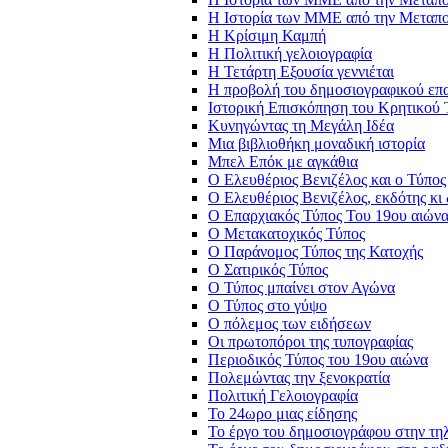
Η Ιστορία των ΜΜΕ από την Μεταπο
Η Κρίσιμη Καμπή
Η Πολιτική γελοιογραφία
Η Τετάρτη Εξουσία γεννιέται
Η προβολή του δημοσιογραφικού επ
Ιστορική Επισκόπηση του Κρητικού
Κυνηγώντας τη Μεγάλη Ιδέα
Μια βιβλιοθήκη μοναδική ιστορία
Μπελ Επόκ με αγκάθια
Ο Ελευθέριος Βενιζέλος και ο Τύπος
Ο Ελευθέριος Βενιζέλος, εκδότης κ
Ο Επαρχιακός Τύπος Του 19ου αιών
Ο Μετακατοχικός Τύπος
Ο Παράνομος Τύπος της Κατοχής
Ο Σατιρικός Τύπος
Ο Τύπος μπαίνει στον Αγώνα
Ο Τύπος στο γύψο
Ο πόλεμος των ειδήσεων
Οι πρωτοπόροι της τυπογραφίας
Περιοδικός Τύπος του 19ου αιώνα
Πολεμώντας την ξενοκρατία
Πολιτική Γελοιογραφία
Το 24ωρο μιας είδησης
Το έργο του δημοσιογράφου στην τηλ