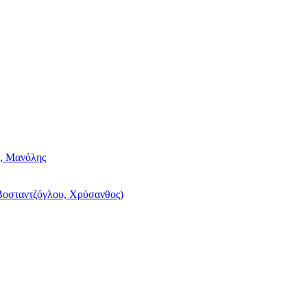
, Μανόλης
Βοσταντζόγλου, Χρύσανθος)