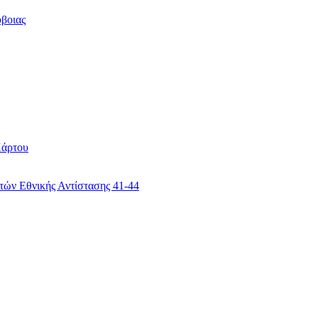
βοιας
Χάρτου
ών Εθνικής Αντίστασης 41-44