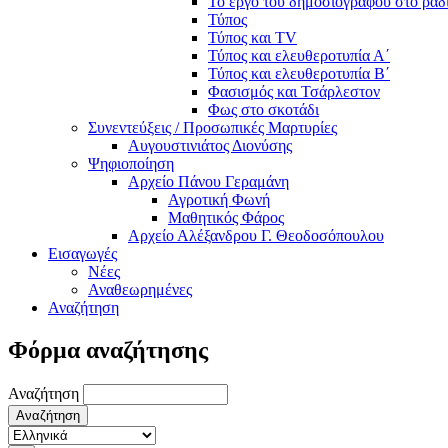
Το έργο του δημοσιογράφου στο ρα
Τύπος
Τύπος και TV
Τύπος και ελευθεροτυπία Α΄
Τύπος και ελευθεροτυπία Β΄
Φασισμός και Τσάρλεστον
Φως στο σκοτάδι
Συνεντεύξεις / Προσωπικές Μαρτυρίες
Αυγουστινιάτος Διονύσης
Ψηφιοποίηση
Αρχείο Πάνου Γεραμάνη
Αγροτική Φωνή
Μαθητικός Φάρος
Αρχείο Αλέξανδρου Γ. Θεοδοσόπουλου
Εισαγωγές
Νέες
Αναθεωρημένες
Αναζήτηση
Φόρμα αναζήτησης
Αναζήτηση