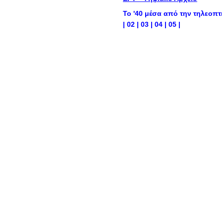
Το '40 μέσα από την τηλεοπτ
|
02
|
03
|
04
|
05
|