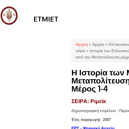
ETMIET
Είστε εδώ
Αρχική
»
Αρχεία
»
Οπτικοακου
υλικό
»
Ιστορία του Ελληνικ
από την Μεταπολίτευση μέχρι
Η Ιστορία των
Μεταπολίτευση
Μέρος 1-4
ΣΕΙΡΑ: Ριμεϊκ
Δημοσιογραφική
επιμέλεια
-
Παρο
Έτος παραγωγής: 2007
ΕΡΤ - Ψηφιακό Αρχείο