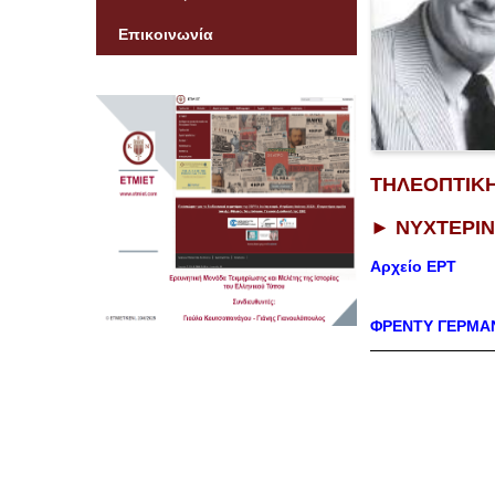
Μητρώο Δημοσιογρ
Επικοινωνία
Εκδοτών και Ανθρώ
Τύπου της Ελλαδική
Εξωελλαδικής Δημο
Σειρά Σεμιναρίων γι
του Περιοδικού Τύπ
ΤΗΛΕΟΠΤΙΚΗ
►​ ΝΥΧΤΕΡΙΝ
Αρχείο ΕΡΤ
ΦΡΕΝΤΥ ΓΕΡΜΑ