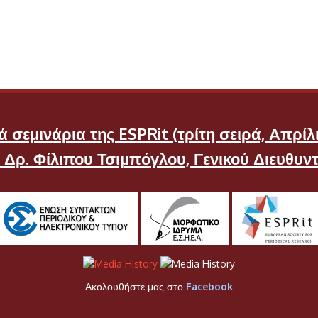
Ομοσπονδία Μισθωτών
Τύπου& Βιομηχανικού
Χάρτου
ΠΟΕΣΥ
ΠΣΑΤ
Πανελλήνιος Σύνδεσμος
Δημοσιογράφων Αγωνιστών
 σεμινάρια της ESPRit (τρίτη σειρά, Απρίλι
Εθνικής Αντίστασης 41-44
υ Δρ. Φίλιπου Τσιμπόγλου, Γενικού Διευθυν
ΤΑΙΣΥΤ
Ακολουθήστε μας στο
Facebook