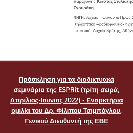
παραγωγής
Κώστας Στυλιάτη
Σγουράκη
Αρχείο
Γιώργου
&
Ηρώς
ΠΗΓΗ
:
τηλεοπτικό
–ραδιοφωνικό
-
ηχη
εικαστικό
,
Αρχείο
Κρήτης
,
Αθήν
Πρόσκληση για τα διαδικτυακά
σεμινάρια της ESPRit (τρίτη σειρά,
Απρίλιος-Ιούνιος 2022) - Εναρκτήρια
ομιλία του Δρ. Φίλιπου Τσιμπόγλου,
Γενικού Διευθυντή της ΕΒΕ