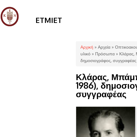
ETMIET
Είστε εδώ
Αρχική
»
Αρχεία
»
Οπτικοακου
υλικό
»
Πρόσωπα
» Κλάρας, 
δημοσιογράφος, συγγραφέας
Κλάρας, Μπάμπη
1986), δημοσι
συγγραφέας