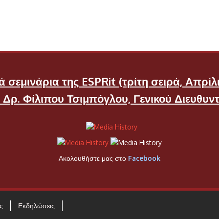
Τύπου& Βιομηχανικού
Χάρτου
ΠΟΕΣΥ
ΠΣΑΤ
Πανελλήνιος Σύνδεσμος
Δημοσιογράφων Αγωνιστών
 σεμινάρια της ESPRit (τρίτη σειρά, Απρίλι
Εθνικής Αντίστασης 41-44
υ Δρ. Φίλιπου Τσιμπόγλου, Γενικού Διευθυν
ΤΑΙΣΥΤ
Ακολουθήστε μας στο
Facebook
ς
Εκδηλώσεις