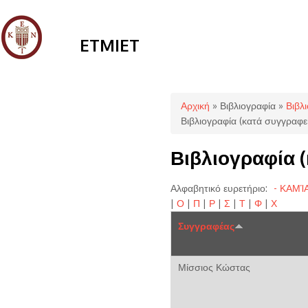
ETMIET
Είστε εδώ
Αρχική
»
Βιβλιογραφία
»
Βιβλ
Βιβλιογραφία (κατά συγγραφεί
Βιβλιογραφία 
Αλφαβητικό ευρετήριο:
- ΚΑΜΊ
|
Ο
|
Π
|
Ρ
|
Σ
|
Τ
|
Φ
|
Χ
Συγγραφέας
Μίσσιος Κώστας