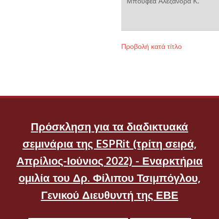
Μπουφέα Αλεξάνδρα Κ.
Προβολή κατά τίτλο
Πρόσκληση για τα διαδικτυακά
σεμινάρια της ESPRit (τρίτη σειρά,
Απρίλιος-Ιούνιος 2022) - Εναρκτήρια
ομιλία του Δρ. Φίλιπου Τσιμπόγλου,
Γενικού Διευθυντή της ΕΒΕ