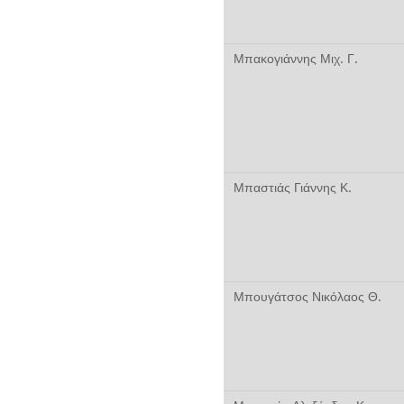
Μπακογιάννης Μιχ. Γ.
Μπαστιάς Γιάννης Κ.
Μπουγάτσος Νικόλαος Θ.